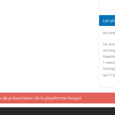
Les pl
Accomp
Un outi
accomp
maximu
1 mens
l’entr
qui il 
o de présentation de la plateforme Hoopiz