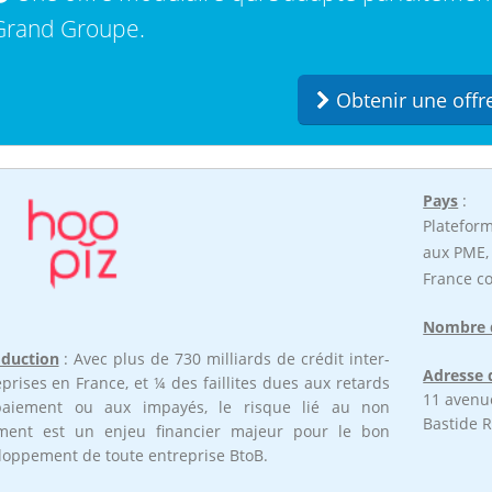
Grand Groupe.
Obtenir une offr
Pays
:
Plateform
aux PME, 
France co
Nombre d
oduction
: Avec plus de 730 milliards de crédit inter-
Adresse d
prises en France, et ¼ des faillites dues aux retards
11 avenue
aiement ou aux impayés, le risque lié au non
Bastide 
ment est un enjeu financier majeur pour le bon
loppement de toute entreprise BtoB.