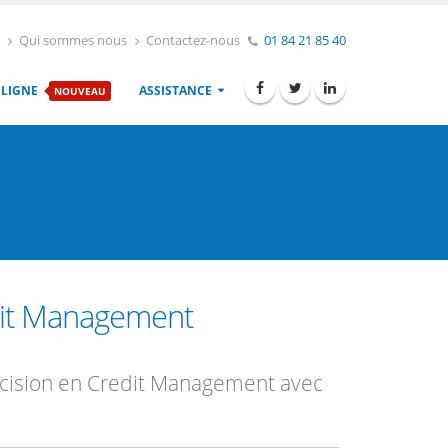
Qui sommes nous
Contactez-nous
01 84 21 85 40
 LIGNE
ASSISTANCE
NOUVEAU
dit Management
décision en Credit Management avec