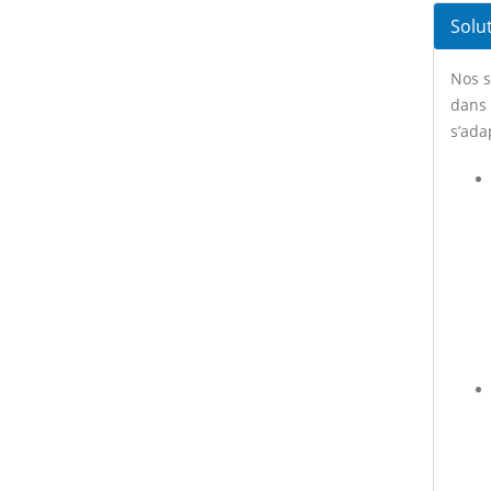
Solu
Nos s
dans 
s’ada