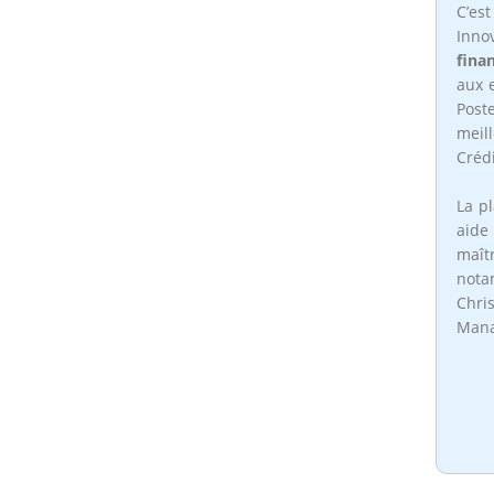
C’es
Inno
fina
aux 
Post
meil
Crédi
La pl
aide
maît
not
Chr
Mana