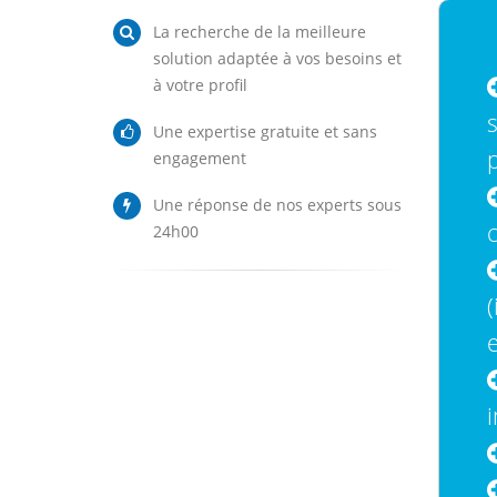
La recherche de la meilleure
solution adaptée à vos besoins et
à votre profil
s
Une expertise gratuite et sans
engagement
Une réponse de nos experts sous
c
24h00
(
e
i