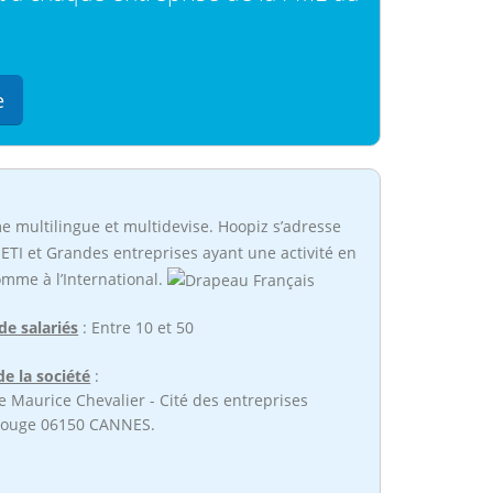
e
e multilingue et multidevise. Hoopiz s’adresse
ETI et Grandes entreprises ayant une activité en
mme à l’International.
e salariés
: Entre 10 et 50
e la société
:
 Maurice Chevalier - Cité des entreprises
Rouge 06150 CANNES.